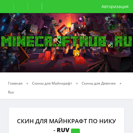
Авторизация
Главная
»
Скины для Майнкрафт
»
Скины для Девочек
»
Ruv
СКИН ДЛЯ МАЙНКРАФТ ПО НИКУ
-
RUV