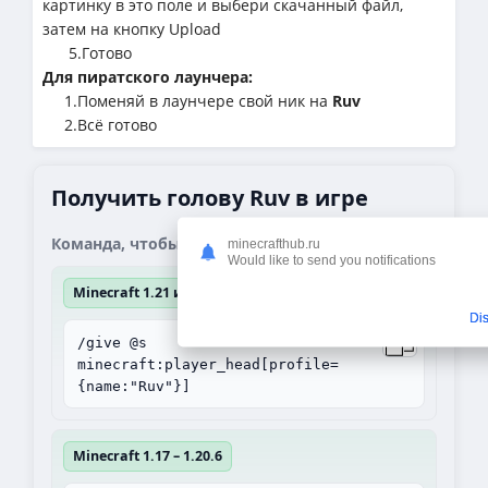
картинку в это поле и выбери скачанный файл,
затем на кнопку Upload
5.Готово
Для пиратского лаунчера:
1.Поменяй в лаунчере свой ник на
Ruv
2.Всё готово
Получить голову Ruv в игре
Команда, чтобы получить блок:
minecrafthub.ru
Would like to send you notifications
Minecraft 1.21 и выше
Di
/give @s
minecraft:player_head[profile=
{name:"Ruv"}]
Minecraft 1.17 – 1.20.6