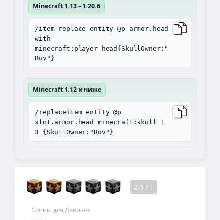
Minecraft 1.13 – 1.20.6
/item replace entity @p armor.head
with
minecraft:player_head{SkullOwner:"
Ruv"}
Minecraft 1.12 и ниже
/replaceitem entity @p
slot.armor.head minecraft:skull 1
3 {SkullOwner:"Ruv"}
2.0
/
1
Скины для Девочек