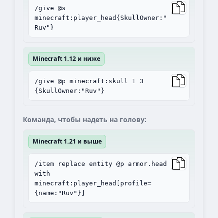
/give @s
minecraft:player_head{SkullOwner:"
Ruv"}
Minecraft 1.12 и ниже
/give @p minecraft:skull 1 3
{SkullOwner:"Ruv"}
Команда, чтобы надеть на голову:
Minecraft 1.21 и выше
/item replace entity @p armor.head
with
minecraft:player_head[profile=
{name:"Ruv"}]