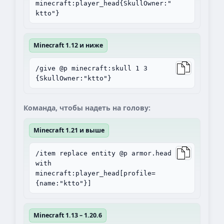
minecraft:player_head{SkullOwner:"
ktto"}
Minecraft 1.12 и ниже
/give @p minecraft:skull 1 3
{SkullOwner:"ktto"}
Команда, чтобы надеть на голову:
Minecraft 1.21 и выше
/item replace entity @p armor.head
with
minecraft:player_head[profile=
{name:"ktto"}]
Minecraft 1.13 – 1.20.6