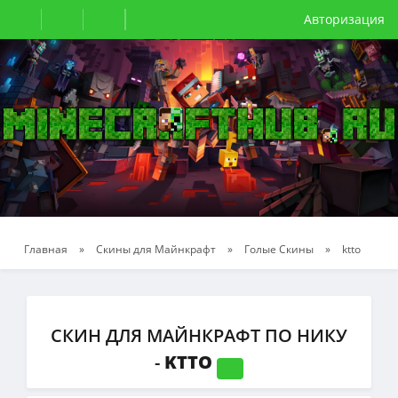
Авторизация
Главная
»
Скины для Майнкрафт
»
Голые Скины
»
ktto
СКИН ДЛЯ МАЙНКРАФТ ПО НИКУ
-
KTTO