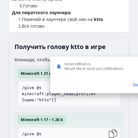
5.Готово
Для пиратского лаунчера:
1.Поменяй в лаунчере свой ник на
ktto
2.Всё готово
Получить голову ktto в игре
Команда, чтобы получить блок:
minecrafthub.ru
Would like to send you notifications
Minecraft 1.21 и выше
Di
/give @s
minecraft:player_head[profile=
{name:"ktto"}]
Minecraft 1.17 – 1.20.6
/give @s