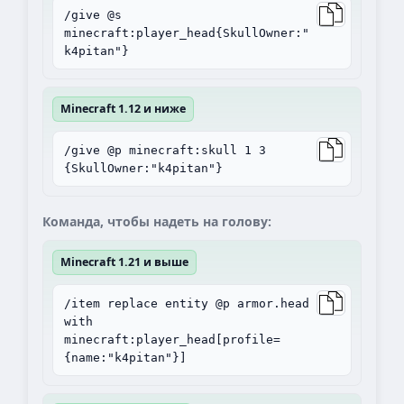
/give @s
minecraft:player_head{SkullOwner:"
k4pitan"}
Minecraft 1.12 и ниже
/give @p minecraft:skull 1 3
{SkullOwner:"k4pitan"}
Команда, чтобы надеть на голову:
Minecraft 1.21 и выше
/item replace entity @p armor.head
with
minecraft:player_head[profile=
{name:"k4pitan"}]