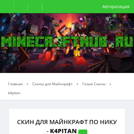
Авторизация
Главная
»
Скины для Майнкрафт
»
Голые Скины
»
k4pitan
СКИН ДЛЯ МАЙНКРАФТ ПО НИКУ
-
K4PITAN