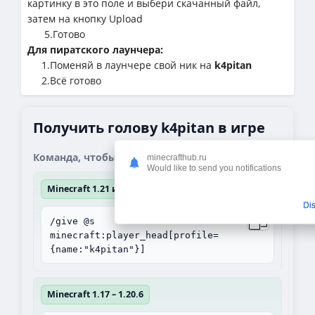
картинку в это поле и выбери скачанный файл,
затем на кнопку Upload
5.Готово
Для пиратского лаунчера:
1.Поменяй в лаунчере свой ник на
k4pitan
2.Всё готово
Получить голову k4pitan в игре
Команда, чтобы получить блок:
minecrafthub.ru
Would like to send you notifications
Minecraft 1.21 и выше
Di
/give @s
minecraft:player_head[profile=
{name:"k4pitan"}]
Minecraft 1.17 – 1.20.6