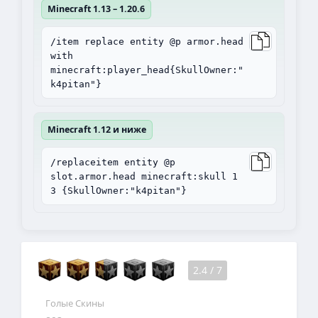
Minecraft 1.13 – 1.20.6
/item replace entity @p armor.head
with
minecraft:player_head{SkullOwner:"
k4pitan"}
Minecraft 1.12 и ниже
/replaceitem entity @p
slot.armor.head minecraft:skull 1
3 {SkullOwner:"k4pitan"}
2.4
/
7
Голые Скины